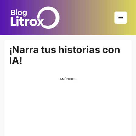
Saltar
al
Menú
contenido
¡Narra tus historias con
IA!
ANÚNCIOS