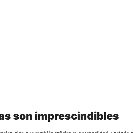
has son imprescindibles
nsajes, sino que también reflejan tu personalidad y estado 