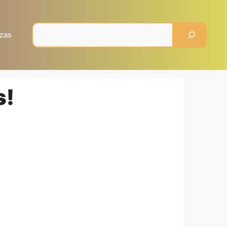
Pesquisar
zas
s!