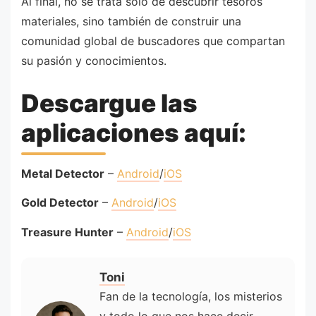
Al final, no se trata solo de descubrir tesoros
materiales, sino también de construir una
comunidad global de buscadores que compartan
su pasión y conocimientos.
Descargue las
aplicaciones aquí:
Metal Detector
–
Android
/
iOS
Gold Detector
–
Android
/
iOS
Treasure Hunter
–
Android
/
iOS
Toni
Fan de la tecnología, los misterios
y todo lo que nos hace decir