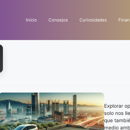
Início
Consejos
Curiosidades
Finan
Explorar o
solo nos ll
que también
medio ambi