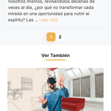
nosotros mismos, revisándolos decenas de
veces al día, ¿por qué no transformar cada
mirada en una oportunidad para nutrir el
espíritu? Las …
Leer más
1
2
Página
Página
Ver También