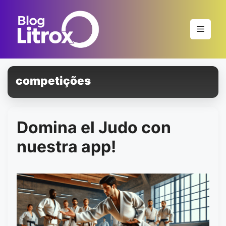
Saltar
al
Menú
contenido
competições
Domina el Judo con
nuestra app!