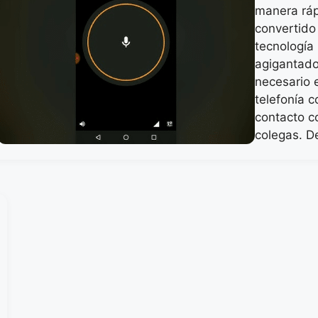
manera ráp
convertido
tecnología
agigantado
necesario 
telefonía 
contacto c
colegas. 