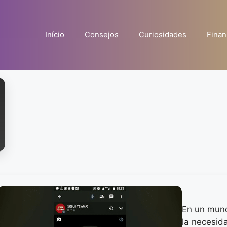
Início
Consejos
Curiosidades
Finan
En un mun
la necesid