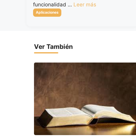
funcionalidad …
Leer más
Categorías
Aplicaciones
Ver También