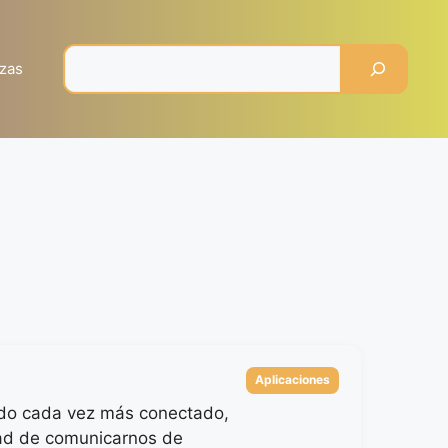
Pesquisar
zas
Categorías
Aplicaciones
do cada vez más conectado,
ad de comunicarnos de