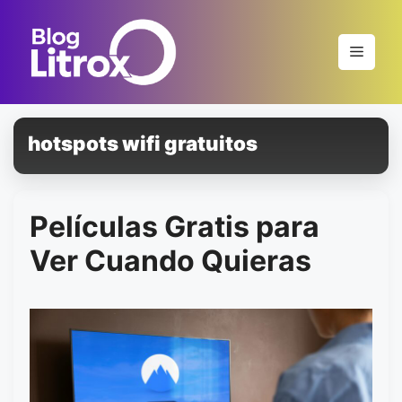
Saltar
al
Menú
contenido
hotspots wifi gratuitos
Películas Gratis para
Ver Cuando Quieras