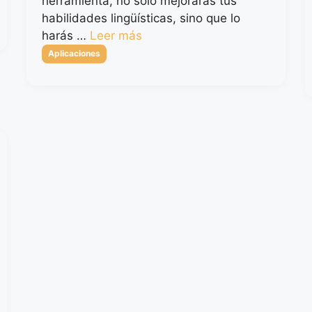
herramienta, no solo mejorarás tus
habilidades lingüísticas, sino que lo
harás …
Leer más
Categorías
Aplicaciones