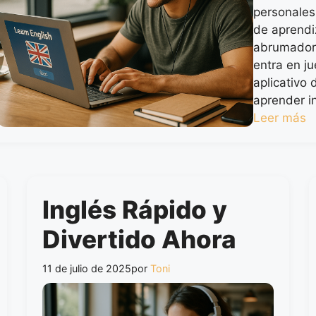
personale
de aprendi
abrumador
entra en j
aplicativo
aprender i
Leer más
Inglés Rápido y
Divertido Ahora
11 de julio de 2025
por
Toni