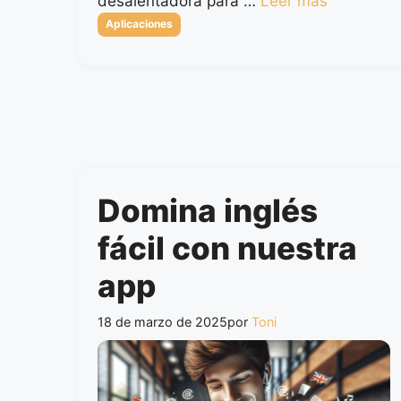
desalentadora para …
Leer más
Categorías
Aplicaciones
Domina inglés
fácil con nuestra
app
18 de marzo de 2025
por
Toni