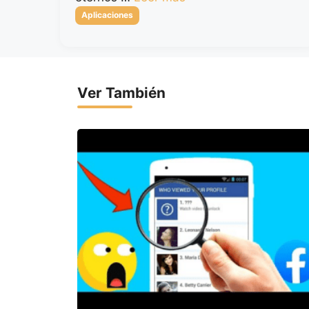
Categorías
Aplicaciones
Ver También