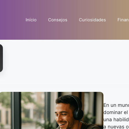
Início
Consejos
Curiosidades
Finan
En un mund
dominar el
una habili
a nuevas o