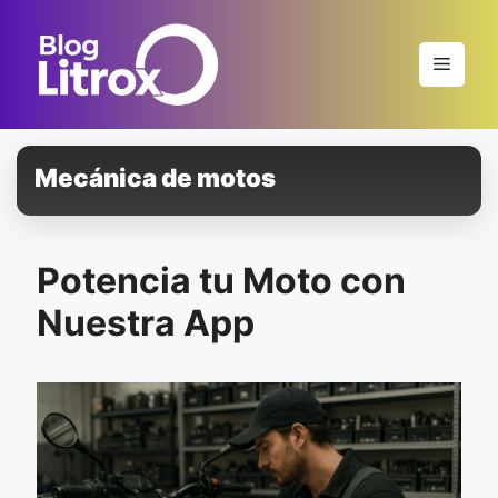
Saltar
al
Menú
contenido
Mecánica de motos
Potencia tu Moto con
Nuestra App