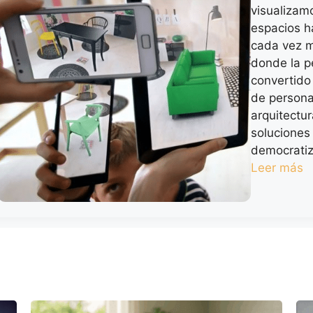
visualizam
espacios h
cada vez m
donde la p
convertido
de persona
arquitectu
soluciones
democratiz
Leer más