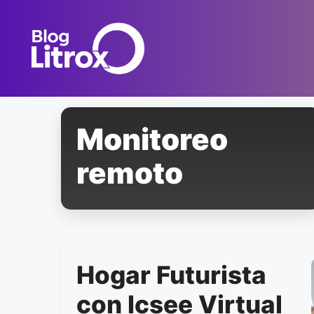
Saltar
al
contenido
Monitoreo
remoto
Hogar Futurista
con Icsee Virtual