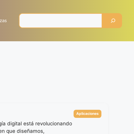
Pesquisar
zas
Categorías
Aplicaciones
ía digital está revolucionando
en que diseñamos,