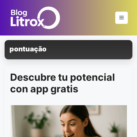
Saltar
al
Menú
contenido
pontuação
Descubre tu potencial
con app gratis