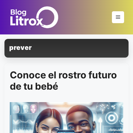
Saltar
al
Menú
contenido
prever
Conoce el rostro futuro
de tu bebé