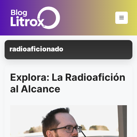
Saltar
al
Menú
contenido
radioaficionado
Explora: La Radioafición
al Alcance