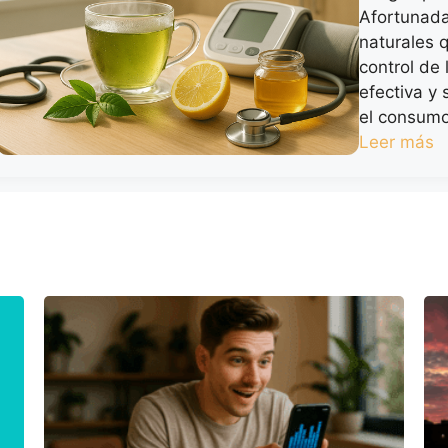
Afortunada
naturales 
control de 
efectiva y 
el consumo
Leer más