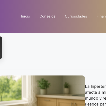
Início
Consejos
Curiosidades
Finan
La hiperte
afecta a m
mundo y re
riesgos par