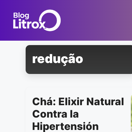
Saltar
al
contenido
redução
Chá: Elixir Natural
Contra la
Hipertensión