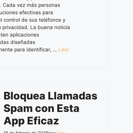
s. Cada vez más personas
uciones efectivas para
l control de sus teléfonos y
u privacidad. La buena noticia
sten aplicaciones
adas diseñadas
mente para identificar, …
Leer
Bloquea Llamadas
Spam con Esta
App Eficaz
16 de febrero de 2026
por
Toni