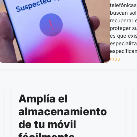
telefónica
buscan sol
recuperar e
proteger s
es que exi
especializ
específica
más
Amplía el
almacenamiento
de tu móvil