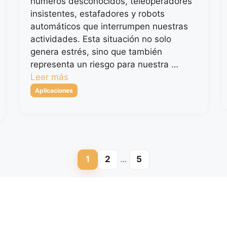
números desconocidos, teleoperadores
insistentes, estafadores y robots
automáticos que interrumpen nuestras
actividades. Esta situación no solo
genera estrés, sino que también
representa un riesgo para nuestra …
Leer más
Categorías
Aplicaciones
1
2
…
5
Página
Página
Página