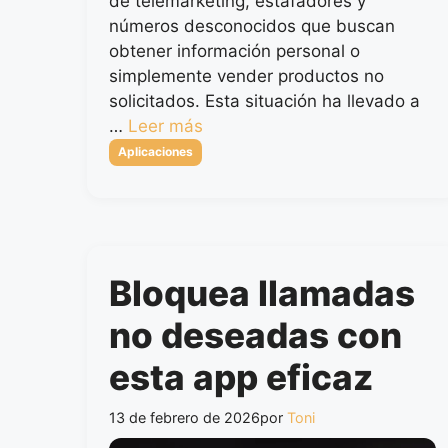
de telemarketing, estafadores y
números desconocidos que buscan
obtener información personal o
simplemente vender productos no
solicitados. Esta situación ha llevado a
…
Leer más
Categorías
Aplicaciones
Bloquea llamadas
no deseadas con
esta app eficaz
13 de febrero de 2026
por
Toni