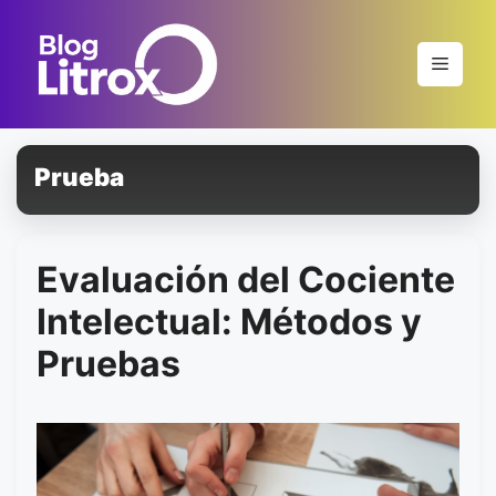
Saltar
al
Menú
contenido
Prueba
Evaluación del Cociente
Intelectual: Métodos y
Pruebas