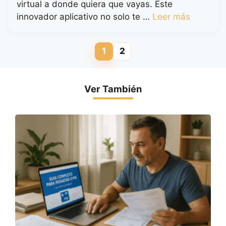
virtual a donde quiera que vayas. Este
innovador aplicativo no solo te …
Leer más
1
2
Página
Página
Ver También