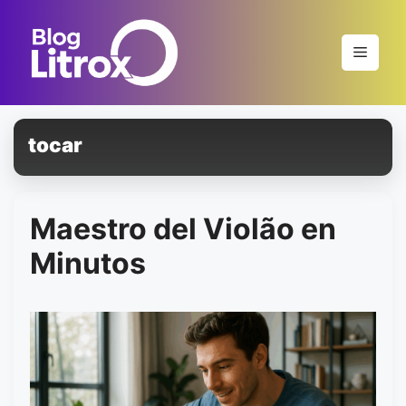
Saltar
al
Menú
contenido
tocar
Maestro del Violão en
Minutos